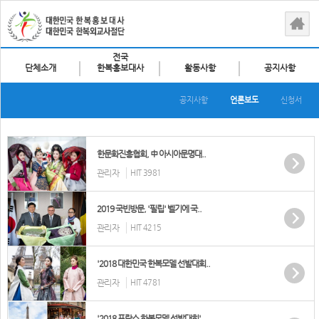
전국
단체소개
한복홍보대사
활동사항
공지사항
공지사항
언론보도
신청서
한문화진흥협회, 中 아시아문명대..
관리자
HIT 3981
2019 국빈방문, '필립' 벨기에 국..
관리자
HIT 4215
'2018 대한민국 한복모델 선발대회..
관리자
HIT 4781
'2018 프랑스 한복모델 선발대회'..