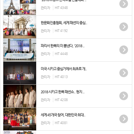
관리자
HIT 4348
한문화진흥협회, 세계 패션의 중심..
관리자
HIT 4192
파리서 한복의 미 뽐낸다, '2018 ..
관리자
HIT 4448
미국 시카고 중심가에서 최초로 개..
관리자
HIT 4013
2018 시카고 한복 패션쇼.. 현지 ..
관리자
HIT 4208
세계 45개국 참여, 대한민국 최대..
관리자
HIT 4081