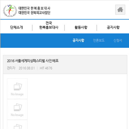
전국
단체소개
한복홍보대사
활동사항
공지사항
공지사항
언론보도
신청서
2016 서울세계의상페스티벌 사진 배포
관리자
2016.08.01
|
HIT 4676