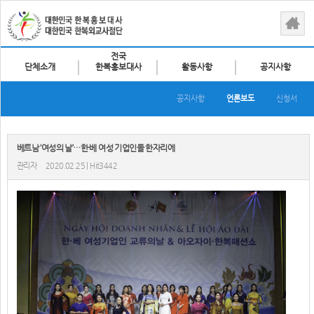
전국
단체소개
한복홍보대사
활동사항
공지사항
공지사항
언론보도
신청서
베트남 ‘여성의 날’…한·베 여성 기업인들 한자리에
관리자
2020.02.25 | Hit3442