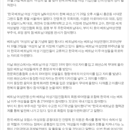
10월 20일 베트남의 ‘여성의 날’을 맞아 한국과 베트남 여성 기업인들 간의 만남의 장이 펼
쳐졌다.
‘한국 베트남 여성 기업의 날&아오자이·한복 패션쇼’가 20일 오후 서울시 홍은동 서대문
그랜드 힐튼 호텔 서울에서 열렸다. 안명옥 전 국회의원, 이광은 아로마라이프 대표, 임민
자 성일이노텍 대표, 최연숙 안동과학대학교 교수, 이정례 전남과학대 교수, 한미영 세계
여성발명·기업인협회 회장, 응웬 부 뚜 주한국베트남대사, 부이 티 호아 베트남여성연맹
부주석, 르엉 응억 첨 베트남 대법원 판사가 참석했다.
베트남의 ‘여성의 날’을 기념해 열린 행사다. 베트남에서는 베트남 여성연맹이 2010년부
터 10월 20일을 ‘여성의 날’로 지정해 기념하고 있다. 올해는 베트남 여성연맹 89주년을 맞
아 한국과 베트남의 여성 기업인들이 교류하고 한국에 사는 베트남 이주 여성들을 위로하
는 자리로 마련됐다.
이날 패션쇼에서는 베트남 여성 기업인 10여 명이 아오자이를 입고 패션쇼에 무대에 올라
많은 베트남 여성들에게 큰 환영과 박수를 받았다.
한문화진흥협회 소속의 10여명의 모델들도 형형색색의 아오자이를 입고 자리를 빛냈다.
이번 패션쇼에서 등장한 아오자이는 한국적 디자인을 넣어 그 의미를 더했다.
이어 웅장한 음악과 함께 화려한 한복을 입은 모델들이 무대에 올랐다. 다채롭고 아름다운
한복의 물결에 행사 참석자들은 눈을 떼지 못했다.
베트남 여성연맹 산하 베트남 여성기업인협회의 회원 60여명을 포함해 한국에 사는 베트
남 이주 여성들을 합쳐 총 270여명이 참석했다. 32곳의 국내기업도 참여했다.
부이 티 호아 부주석은 “양국이 수교한 지 27주년을 맞이했다”며 “한국과 베트남은 협력관
계를 통해 발전해 나가고 있다. 앞으로 화합의 장을 마련하겠다”고 말했다.
한국-베트남 포럼스 여성포럼 공동대표인 안명옥 전 의원은 축사를 통해 '역사 속에서 많
은 역할과 기여'라는 점에서 공통점이 있으며, '여성들의 아름다움과 전통을 지켜나가는 노
력이 기업경영과 경제발전에도 잘 활용될 수 있을 것'이라고 말했다. 이번 한.베 여성기업