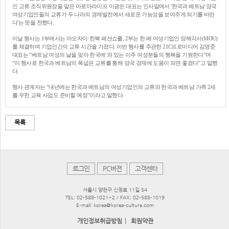
인 교류 조직위원장을 맡은 아로마라이프 이광은 대표는 인사말에서 '한국과 베트남 양국
여성기업인들의 교류가 두 나라의 경제발전에서 새로운 가능성을 보여주게 되기를 바란
다'는 뜻을 전했다.
이날 행사는 1부에서는 아오자이·한복 패션쇼를, 2부는 한.베 여성기업인 양해각서(MOU)
를 체결하며 기업인간의 교류 시간을 가졌다. 이번 행사를 주관한 21C프로미디어 김영준
대표는 “베트남 여성의 날을 맞아 한국에 와 있는 이주 여성분들의 행복을 기원한다”며
“이 행사로 한국과 베트남의 폭넒은 교류를 통해 양국 경제에 도움이 되면 좋겠다”고 말했
다.
행사 관계자는 “내년에는 한국과 베트남의 여성기업인의 교류와 한국과 베트남 가족 2세
를 우한 교육 사업도 준비할 예정”이라고 말했다.
목록
로그인
PC버젼
고객센터
서울시 양천구 신정로 11길 54
TEL: 02-588-1021~2 / FAX: 02-588-1019
E-mail: korea@korea-culture.com
|
개인정보취급방침
회원약관