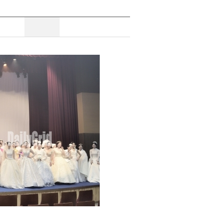
조회
3455