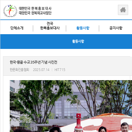
전국
단체소개
한복홍보대사
활동사항
공지사항
활동사항
한국-몽골 수교 35주년 기념 사진전
한문화진흥협회
2025.07.14
|
HIT 715